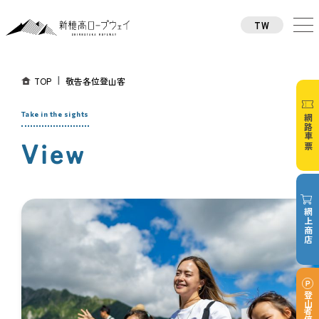
TW
CN
TH
KO
TOP
敬告各位登山客
JA
EN
Take in the sights
網路車票
View
網上商店