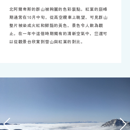
北阿爾卑斯的群山被絢麗的色彩裝點。紅葉的巔峰
期通常在10月中旬，從高空纜車上眺望，可見群山
整片被染成火紅和鮮豔的黃色，景色令人歎為觀
止。在一年中這個時期獨有的清新空氣中，您還可
以從觀景台欣賞到雪山與紅葉的對比。