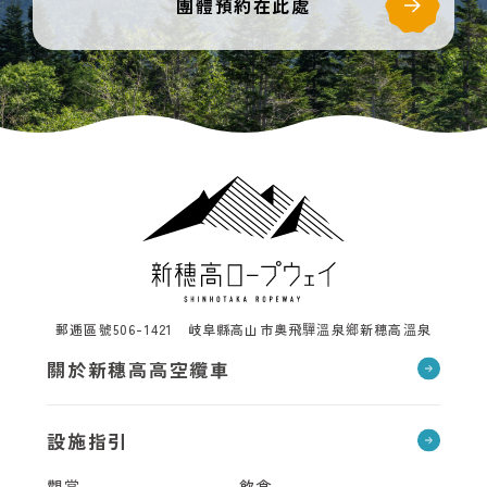
團體預約在此處
郵逓區號506-1421 岐阜縣高山市奧飛驒溫泉鄉新穗高溫泉
關於新穗高高空纜車
設施指引
觀赏
飲食