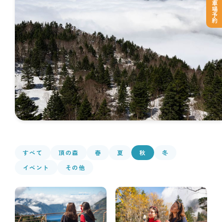
登山者駐車場予約
すべて
頂の森
春
夏
秋
冬
イベント
その他