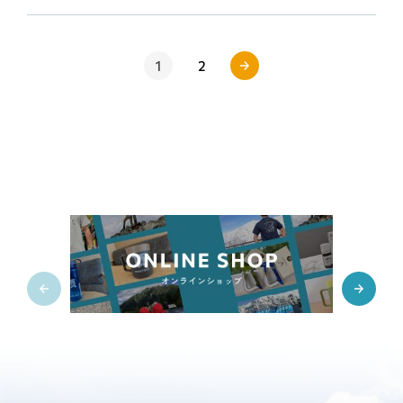
1
2
»