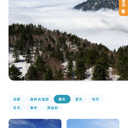
登山者停车预订
全部
森林在顶部
春天
夏天
秋天
冬天
事件
其他的