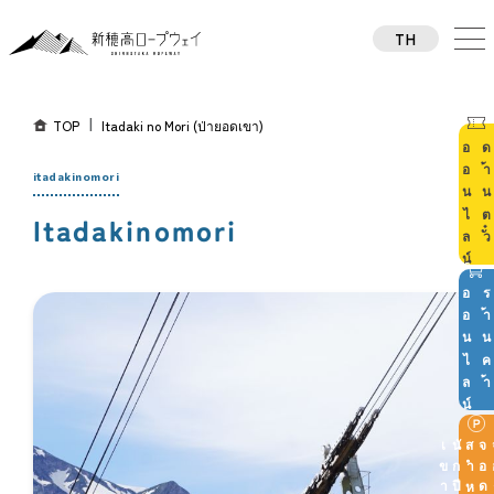
TH
TW
CN
KO
TOP
Itadaki no Mori (ป่ายอดเขา)
JA
น์
ด
ตั
EN
itadakinomori
Itadakinomori
น์
ร
ค
า